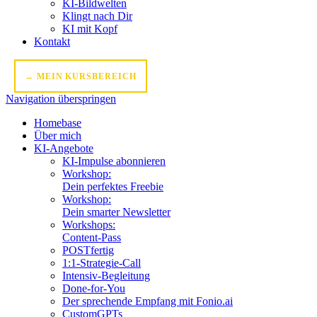
KI-Bildwelten
Klingt nach Dir
KI mit Kopf
Kontakt
→ MEIN KURSBEREICH
Navigation überspringen
Homebase
Über mich
KI-Angebote
KI-Impulse abonnieren
Workshop:
Dein perfektes Freebie
Workshop:
Dein smarter Newsletter
Workshops:
Content-Pass
POSTfertig
1:1-Strategie-Call
Intensiv-Begleitung
Done-for-You
Der sprechende Empfang mit Fonio.ai
CustomGPTs