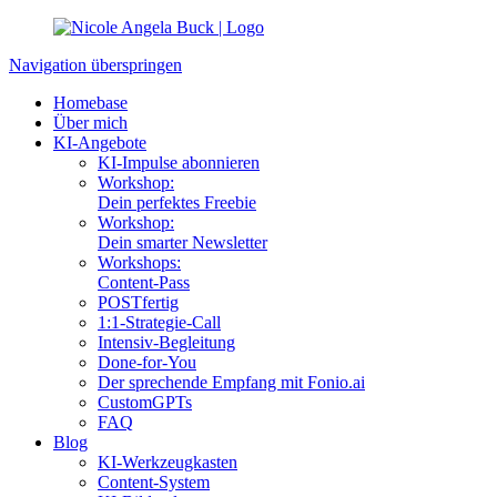
Navigation überspringen
Homebase
Über mich
KI-Angebote
KI-Impulse abonnieren
Workshop:
Dein perfektes Freebie
Workshop:
Dein smarter Newsletter
Workshops:
Content-Pass
POSTfertig
1:1-Strategie-Call
Intensiv-Begleitung
Done-for-You
Der sprechende Empfang mit Fonio.ai
CustomGPTs
FAQ
Blog
KI-Werkzeugkasten
Content-System