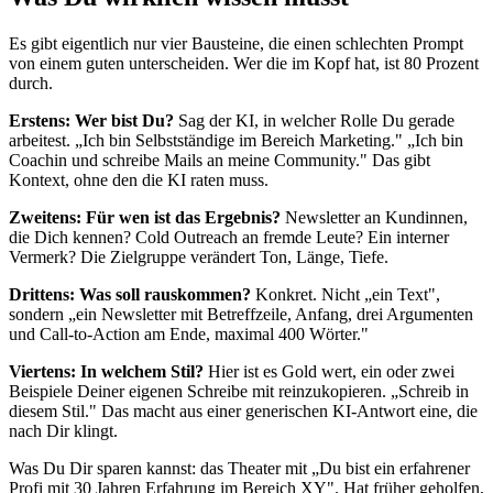
Es gibt eigentlich nur vier Bausteine, die einen schlechten Prompt
von einem guten unterscheiden. Wer die im Kopf hat, ist 80 Prozent
durch.
Erstens: Wer bist Du?
Sag der KI, in welcher Rolle Du gerade
arbeitest. „Ich bin Selbstständige im Bereich Marketing." „Ich bin
Coachin und schreibe Mails an meine Community." Das gibt
Kontext, ohne den die KI raten muss.
Zweitens: Für wen ist das Ergebnis?
Newsletter an Kundinnen,
die Dich kennen? Cold Outreach an fremde Leute? Ein interner
Vermerk? Die Zielgruppe verändert Ton, Länge, Tiefe.
Drittens: Was soll rauskommen?
Konkret. Nicht „ein Text",
sondern „ein Newsletter mit Betreffzeile, Anfang, drei Argumenten
und Call-to-Action am Ende, maximal 400 Wörter."
Viertens: In welchem Stil?
Hier ist es Gold wert, ein oder zwei
Beispiele Deiner eigenen Schreibe mit reinzukopieren. „Schreib in
diesem Stil." Das macht aus einer generischen KI-Antwort eine, die
nach Dir klingt.
Was Du Dir sparen kannst: das Theater mit „Du bist ein erfahrener
Profi mit 30 Jahren Erfahrung im Bereich XY". Hat früher geholfen,