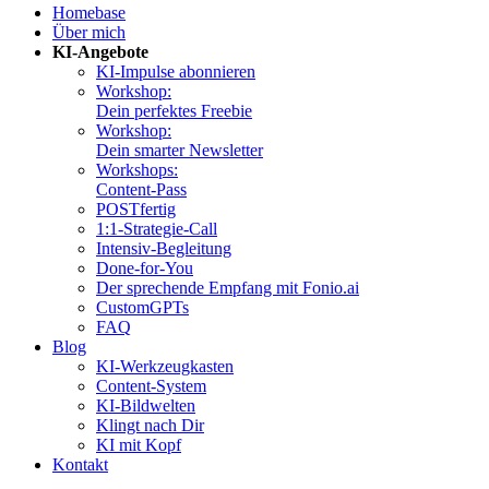
Homebase
Über mich
KI-Angebote
KI-Impulse abonnieren
Workshop:
Dein perfektes Freebie
Workshop:
Dein smarter Newsletter
Workshops:
Content-Pass
POSTfertig
1:1-Strategie-Call
Intensiv-Begleitung
Done-for-You
Der sprechende Empfang mit Fonio.ai
CustomGPTs
FAQ
Blog
KI-Werkzeugkasten
Content-System
KI-Bildwelten
Klingt nach Dir
KI mit Kopf
Kontakt