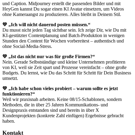
und Caption. Midjourney erstellt die passenden Bilder und mit
HeyGen kannst Du sogar einen KI Avatar einsetzen, um Videos
ohne Kameraangst zu produzieren. Alles bleibt in Deinem Stil.
💛 „Ich will nicht dauernd posten müssen.“
Du musst nicht jeden Tag sichtbar sein. Ich zeige Dir, wie Du mit
KI-gestützter Contentplanung und Batch-Produktion in wenigen
Stunden den Content für Wochen vorbereitest – authentisch und
ohne Social-Media-Stress.
💛 „Ist das nicht nur was für große Firmen?“
Nein. Gerade Selbstständige und kleine Unternehmen profitieren
von KI, weil sie Zeit spart und Prozesse vereinfacht – ohne große
Budgets. Du lernst, wie Du das Schritt für Schritt für Dein Business
umsetzt.
💛 „Ich habe schon vieles probiert – warum sollte es jetzt
funktionieren?“
Weil wir praxisnah arbeiten. Keine 08/15-Schablonen, sondern
Methoden, die in über 25 Jahren Kommunikations- und
Designpraxis entstanden sind und bereits in über X
Kundenprojekten (konkrete Zahl einfügen) Ergebnisse gebracht
haben.
Kontakt