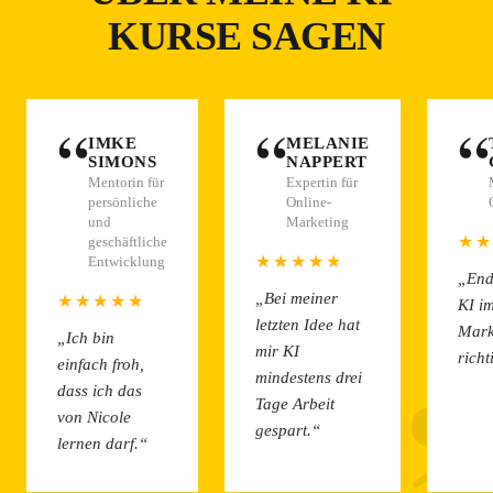
KURSE SAGEN
“
“
“
IMKE
MELANIE
SIMONS
NAPPERT
Mentorin für
Expertin für
persönliche
Online-
und
Marketing
★★
geschäftliche
“
★★★★★
Entwicklung
„End
„Bei meiner
★★★★★
KI i
letzten Idee hat
Mark
„Ich bin
mir KI
richt
einfach froh,
mindestens drei
dass ich das
Tage Arbeit
von Nicole
gespart.“
lernen darf.“