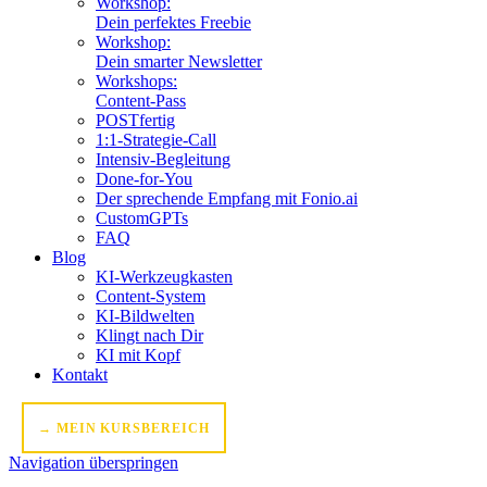
Workshop:
Dein perfektes Freebie
Workshop:
Dein smarter Newsletter
Workshops:
Content-Pass
POSTfertig
1:1-Strategie-Call
Intensiv-Begleitung
Done-for-You
Der sprechende Empfang mit Fonio.ai
CustomGPTs
FAQ
Blog
KI-Werkzeugkasten
Content-System
KI-Bildwelten
Klingt nach Dir
KI mit Kopf
Kontakt
→ MEIN KURSBEREICH
Navigation überspringen