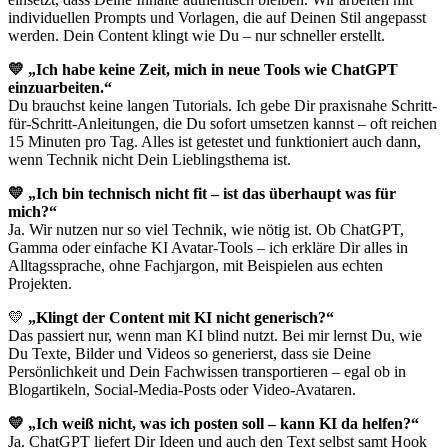
individuellen Prompts und Vorlagen, die auf Deinen Stil angepasst
werden. Dein Content klingt wie Du – nur schneller erstellt.
💛 „Ich habe keine Zeit, mich in neue Tools wie ChatGPT
einzuarbeiten.“
Du brauchst keine langen Tutorials. Ich gebe Dir praxisnahe Schritt-
für-Schritt-Anleitungen, die Du sofort umsetzen kannst – oft reichen
15 Minuten pro Tag. Alles ist getestet und funktioniert auch dann,
wenn Technik nicht Dein Lieblingsthema ist.
💛 „Ich bin technisch nicht fit – ist das überhaupt was für
mich?“
Ja. Wir nutzen nur so viel Technik, wie nötig ist. Ob ChatGPT,
Gamma oder einfache KI Avatar-Tools – ich erkläre Dir alles in
Alltagssprache, ohne Fachjargon, mit Beispielen aus echten
Projekten.
💛
„Klingt der Content mit KI nicht generisch?“
Das passiert nur, wenn man KI blind nutzt. Bei mir lernst Du, wie
Du Texte, Bilder und Videos so generierst, dass sie Deine
Persönlichkeit und Dein Fachwissen transportieren – egal ob in
Blogartikeln, Social-Media-Posts oder Video-Avataren.
💛 „Ich weiß nicht, was ich posten soll – kann KI da helfen?“
Ja. ChatGPT liefert Dir Ideen und auch den Text selbst samt Hook