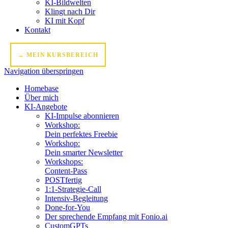
KI-Bildwelten
Klingt nach Dir
KI mit Kopf
Kontakt
→ MEIN KURSBEREICH
Navigation überspringen
Homebase
Über mich
KI-Angebote
KI-Impulse abonnieren
Workshop:
Dein perfektes Freebie
Workshop:
Dein smarter Newsletter
Workshops:
Content-Pass
POSTfertig
1:1-Strategie-Call
Intensiv-Begleitung
Done-for-You
Der sprechende Empfang mit Fonio.ai
CustomGPTs