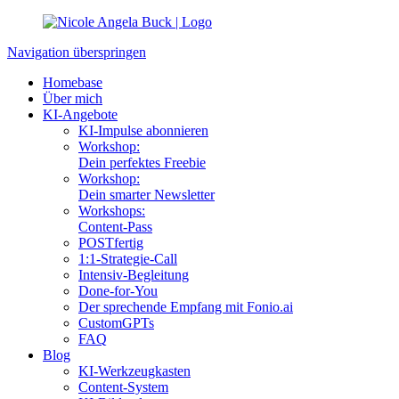
Navigation überspringen
Homebase
Über mich
KI-Angebote
KI-Impulse abonnieren
Workshop:
Dein perfektes Freebie
Workshop:
Dein smarter Newsletter
Workshops:
Content-Pass
POSTfertig
1:1-Strategie-Call
Intensiv-Begleitung
Done-for-You
Der sprechende Empfang mit Fonio.ai
CustomGPTs
FAQ
Blog
KI-Werkzeugkasten
Content-System