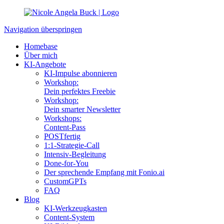
Navigation überspringen
Homebase
Über mich
KI-Angebote
KI-Impulse abonnieren
Workshop:
Dein perfektes Freebie
Workshop:
Dein smarter Newsletter
Workshops:
Content-Pass
POSTfertig
1:1-Strategie-Call
Intensiv-Begleitung
Done-for-You
Der sprechende Empfang mit Fonio.ai
CustomGPTs
FAQ
Blog
KI-Werkzeugkasten
Content-System