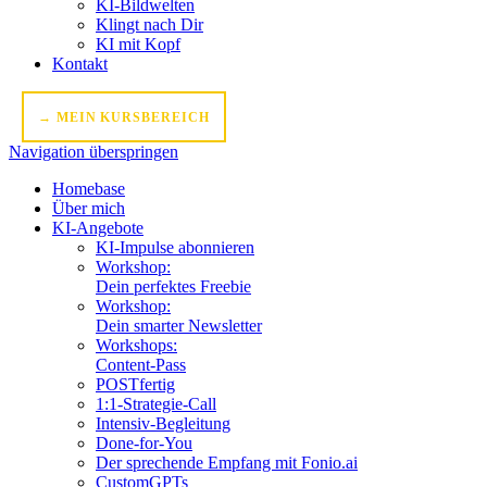
KI-Bildwelten
Klingt nach Dir
KI mit Kopf
Kontakt
→ MEIN KURSBEREICH
Navigation überspringen
Homebase
Über mich
KI-Angebote
KI-Impulse abonnieren
Workshop:
Dein perfektes Freebie
Workshop:
Dein smarter Newsletter
Workshops:
Content-Pass
POSTfertig
1:1-Strategie-Call
Intensiv-Begleitung
Done-for-You
Der sprechende Empfang mit Fonio.ai
CustomGPTs