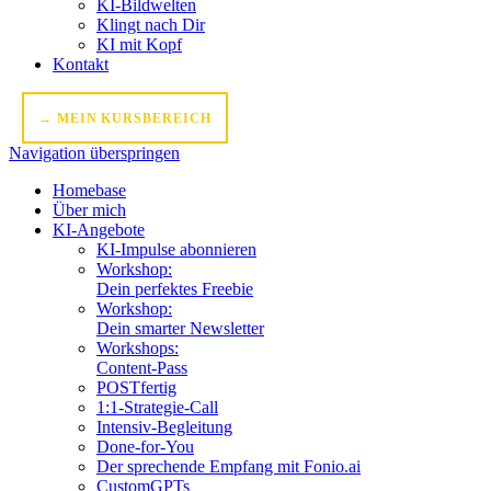
KI-Bildwelten
Klingt nach Dir
KI mit Kopf
Kontakt
→ MEIN KURSBEREICH
Navigation überspringen
Homebase
Über mich
KI-Angebote
KI-Impulse abonnieren
Workshop:
Dein perfektes Freebie
Workshop:
Dein smarter Newsletter
Workshops:
Content-Pass
POSTfertig
1:1-Strategie-Call
Intensiv-Begleitung
Done-for-You
Der sprechende Empfang mit Fonio.ai
CustomGPTs