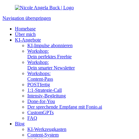
Navigation überspringen
Homebase
Über mich
KI-Angebote
KI-Impulse abonnieren
Workshop:
Dein perfektes Freebie
Workshop:
Dein smarter Newsletter
Workshops:
Content-Pass
POSTfertig
1:1-Strategie-Call
Intensiv-Begleitung
Done-for-You
Der sprechende Empfang mit Fonio.ai
CustomGPTs
FAQ
Blog
KI-Werkzeugkasten
Content-System