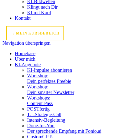
KI-Bildwelten
Klingt nach Dir
KI mit Kopf
Kontakt
→ MEIN KURSBEREICH
Navigation überspringen
Homebase
Über mich
KI-Angebote
KI-Impulse abonnieren
Workshop:
Dein perfektes Freebie
Workshop:
Dein smarter Newsletter
Workshops:
Content-Pass
POSTfertig
1:1-Strategie-Call
Intensiv-Begleitung
Done-for-You
Der sprechende Empfang mit Fonio.ai
CustomGPTs