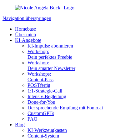
Navigation überspringen
Homebase
Über mich
KI-Angebote
KI-Impulse abonnieren
Workshop:
Dein perfektes Freebie
Workshop:
Dein smarter Newsletter
Workshops:
Content-Pass
POSTfertig
1:1-Strategie-Call
Intensiv-Begleitung
Done-for-You
Der sprechende Empfang mit Fonio.ai
CustomGPTs
FAQ
Blog
KI-Werkzeugkasten
Content-System