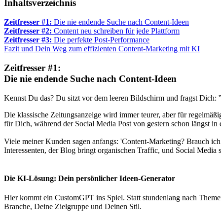
Inhaltsverzeichnis
Zeitfresser #1:
Die nie endende Suche nach Content-Ideen
Zeitfresser #2:
Content neu schreiben für jede Plattform
Zeitfresser #3:
Die perfekte Post-Performance
Fazit und Dein Weg zum effizienten Content-Marketing mit KI
Zeitfresser #1:
Die nie endende Suche nach Content-Ideen
Kennst Du das? Du sitzt vor dem leeren Bildschirm und fragst Dich: '
Die klassische Zeitungsanzeige wird immer teurer, aber für regelmäßig
für Dich, während der Social Media Post von gestern schon längst in 
Viele meiner Kunden sagen anfangs: 'Content-Marketing? Brauch ich n
Interessenten, der Blog bringt organischen Traffic, und Social Media
Die KI-Lösung: Dein persönlicher Ideen-Generator
Hier kommt ein CustomGPT ins Spiel. Statt stundenlang nach Themen 
Branche, Deine Zielgruppe und Deinen Stil.