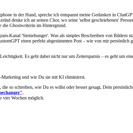
rtphone in der Hand, spreche ich entspannt meine Gedanken in ChatGPT.
lnd denke ich an seinen Chor, wo seine 'selbst geschriebenen' Presse
se die Ghostwriterin im Hintergrund.
m-Kanal 'Steinehunger'. Was als simples Beschreiben von Bildern star
CustomGPT einen perfekt abgestimmten Post – wie von mir persönlich g
eichtigkeit. Es geht dabei nicht nur um Zeitersparnis – es geht um eine 
t-Marketing und wie Du sie mit KI eliminierst.
 so schreiben, wie Du es willst oder besser gesagt, Dein persönlichste
mechanger"
.
ur vier Wochen möglich.