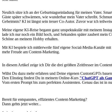
Neulich sitze ich an der Geburtstagseinladung für meinen Vater. Sma
Gäste später schwärmen, wie wunderbar mein Vater schreibt. Schmunze
Geheimnis? KI ist längst sein treuer Co-Autor. Zuvor war ich teilwei
Meine eigene KI-Reise begann ganz unspektakulär mit meinem Instagra
lade ich nur noch ein Bild hoch, und Sekunden später zaubert mein 
Schöne an meinem Hobby erhalten.
Mit KI bespiele ich mittlerweile fünf eigene Social-Media-Kanäle mit L
mehr Freude am Content-Marketing.
In diesem Artikel zeige ich Dir die drei größten Zeitfresser im Conten
Willst Du dazu mehr erfahren und Deine eigenen CustomGPTs bauen, die
Den EInstieg findest Du in meinem Online-Kurs
"ChatGPT als Ga
Vom ersten Prompt bis zum perfekten Assistenten. Genau das ist in n
Bereit für entspanntes, effizientes Content-Marketing?
Dann gehts jetzt weiter...