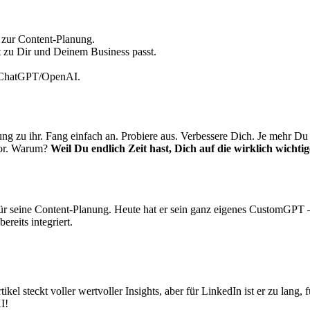
zur Content-Planung.
kt zu Dir und Deinem Business passt.
ei ChatGPT/OpenAI.
ung zu ihr. Fang einfach an. Probiere aus. Verbessere Dich. Je mehr Du m
uvor. Warum?
Weil Du endlich Zeit hast, Dich auf die wirklich wichti
r seine Content-Planung. Heute hat er sein ganz eigenes CustomGPT –
reits integriert.
rtikel steckt voller wertvoller Insights, aber für LinkedIn ist er zu lang
I!