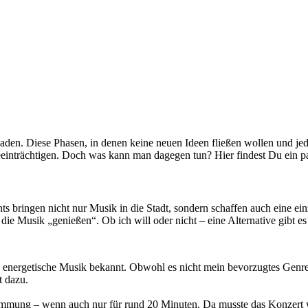
ockaden. Diese Phasen, in denen keine neuen Ideen fließen wollen und je
beeinträchtigen. Doch was kann man dagegen tun? Hier findest Du ein p
nts bringen nicht nur Musik in die Stadt, sondern schaffen auch eine ei
ie Musik „genießen“. Ob ich will oder nicht – eine Alternative gibt es 
d energetische Musik bekannt. Obwohl es nicht mein bevorzugtes Genre is
t dazu.
mmung – wenn auch nur für rund 20 Minuten. Da musste das Konzert w