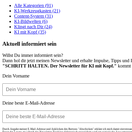
Alle Kategorien
(91)
KI-Werkzeugkasten
(21)
Content-System
(31)
KI-Bildwelten
(6)
Klingt nach Dir
(24)
KI mit Kopf
(35)
Aktuell informiert sein
Willst Du immer informiert sein?
Dann hol dir jetzt meinen Newsletter und erhalte Impulse, Tipps und I
"SCHRITT HALTEN. Der Newsletter für KI mit Kopf."
kommt i
Dein Vorname
Deine beste E-Mail-Adresse
Durch Angabe meiner E-Mail-Adresse und Anklicken des Buttons "Abschicken" erkläre ich mich damit einverstand