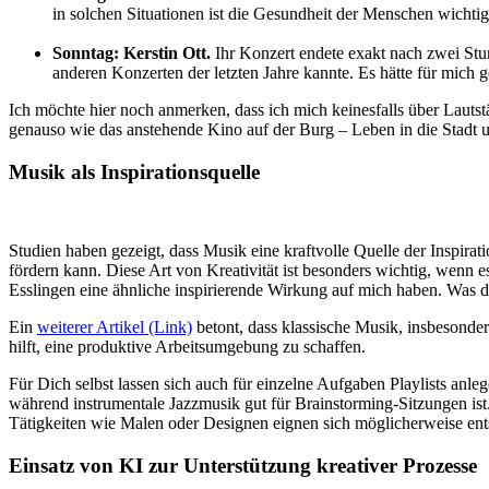
in solchen Situationen ist die Gesundheit der Menschen wichtige
Sonntag: Kerstin Ott.
Ihr Konzert endete exakt nach zwei Stu
anderen Konzerten der letzten Jahre kannte. Es hätte für mic
Ich möchte hier noch anmerken, dass ich mich keinesfalls über Lautst
genauso wie das anstehende Kino auf der Burg – Leben in die Stadt und
Musik als Inspirationsquelle
Studien haben gezeigt, dass Musik eine kraftvolle Quelle der Inspira
fördern kann. Diese Art von Kreativität ist besonders wichtig, wenn e
Esslingen eine ähnliche inspirierende Wirkung auf mich haben. Was da
Ein
weiterer Artikel (Link)
betont, dass klassische Musik, insbesonder
hilft, eine produktive Arbeitsumgebung zu schaffen.
Für Dich selbst lassen sich auch für einzelne Aufgaben Playlists anle
während instrumentale Jazzmusik gut für Brainstorming-Sitzungen ist
Tätigkeiten wie Malen oder Designen eignen sich möglicherweise e
Einsatz von KI zur Unterstützung kreativer Prozesse