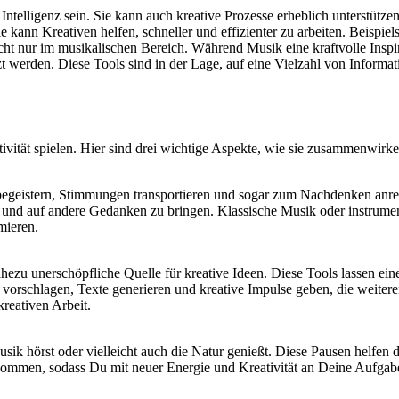
e Intelligenz sein. Sie kann auch kreative Prozesse erheblich unterst
 kann Kreativen helfen, schneller und effizienter zu arbeiten. Beisp
cht nur im musikalischen Bereich. Während Musik eine kraftvolle Inspi
tzt werden. Diese Tools sind in der Lage, auf eine Vielzahl von Inform
vität spielen. Hier sind drei wichtige Aspekte, wie sie zusammenwirk
 begeistern, Stimmungen transportieren und sogar zum Nachdenken anreg
 und auf andere Gedanken zu bringen. Klassische Musik oder instrument
mieren.
ahezu unerschöpfliche Quelle für kreative Ideen. Diese Tools lassen ein
rschlagen, Texte generieren und kreative Impulse geben, die weiterent
kreativen Arbeit.
ik hörst oder vielleicht auch die Natur genießt. Diese Pausen helfen d
ekommen, sodass Du mit neuer Energie und Kreativität an Deine Aufgab