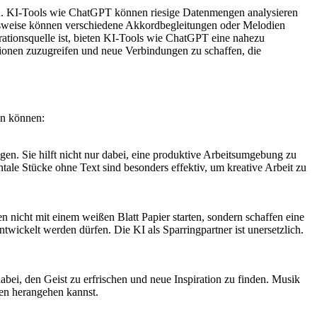
ützen. KI-Tools wie ChatGPT können riesige Datenmengen analysieren
ielsweise können verschiedene Akkordbegleitungen oder Melodien
rationsquelle ist, bieten KI-Tools wie ChatGPT eine nahezu
ationen zuzugreifen und neue Verbindungen zu schaffen, die
en können:
en. Sie hilft nicht nur dabei, eine produktive Arbeitsumgebung zu
ale Stücke ohne Text sind besonders effektiv, um kreative Arbeit zu
en nicht mit einem weißen Blatt Papier starten, sondern schaffen eine
wickelt werden dürfen. Die KI als Sparringpartner ist unersetzlich.
abei, den Geist zu erfrischen und neue Inspiration zu finden. Musik
en herangehen kannst.