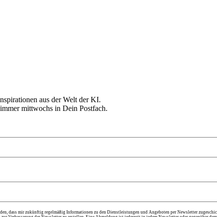
nspirationen aus der Welt der KI.
mmer mittwochs in Dein Postfach.
en, dass mir zukünftig regelmäßig Informationen zu den Dienstleistungen und Angeboten per Newsletter zugeschic