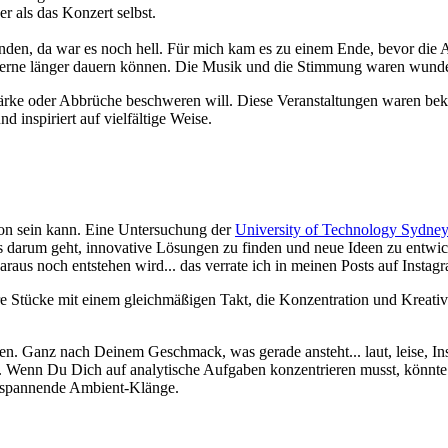
r als das Konzert selbst.
nden, da war es noch hell. Für mich kam es zu einem Ende, bevor die
h gerne länger dauern können. Die Musik und die Stimmung waren wunde
ärke oder Abbrüche beschweren will. Diese Veranstaltungen waren bekan
 inspiriert auf vielfältige Weise.
tion sein kann. Eine Untersuchung der
University of Technology Sydney
s darum geht, innovative Lösungen zu finden und neue Ideen zu entwicke
raus noch entstehen wird... das verrate ich in meinen Posts auf Instag
e Stücke mit einem gleichmäßigen Takt, die Konzentration und Kreativi
gen. Ganz nach Deinem Geschmack, was gerade ansteht... laut, leise, In
. Wenn Du Dich auf analytische Aufgaben konzentrieren musst, könnte 
ntspannende Ambient-Klänge.