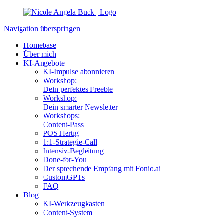
Navigation überspringen
Homebase
Über mich
KI-Angebote
KI-Impulse abonnieren
Workshop:
Dein perfektes Freebie
Workshop:
Dein smarter Newsletter
Workshops:
Content-Pass
POSTfertig
1:1-Strategie-Call
Intensiv-Begleitung
Done-for-You
Der sprechende Empfang mit Fonio.ai
CustomGPTs
FAQ
Blog
KI-Werkzeugkasten
Content-System