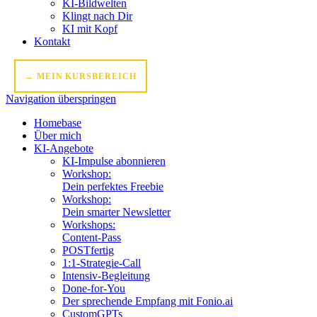
KI-Bildwelten
Klingt nach Dir
KI mit Kopf
Kontakt
→ MEIN KURSBEREICH
Navigation überspringen
Homebase
Über mich
KI-Angebote
KI-Impulse abonnieren
Workshop:
Dein perfektes Freebie
Workshop:
Dein smarter Newsletter
Workshops:
Content-Pass
POSTfertig
1:1-Strategie-Call
Intensiv-Begleitung
Done-for-You
Der sprechende Empfang mit Fonio.ai
CustomGPTs