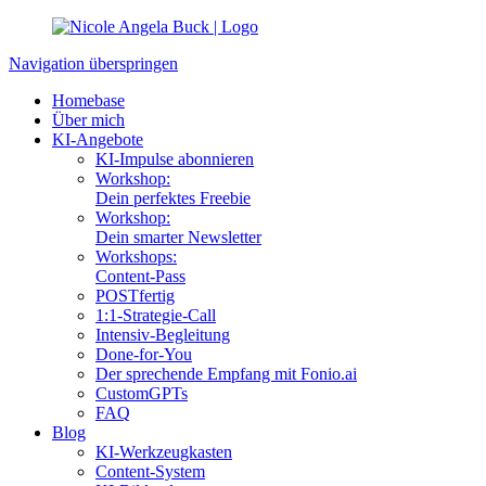
Navigation überspringen
Homebase
Über mich
KI-Angebote
KI-Impulse abonnieren
Workshop:
Dein perfektes Freebie
Workshop:
Dein smarter Newsletter
Workshops:
Content-Pass
POSTfertig
1:1-Strategie-Call
Intensiv-Begleitung
Done-for-You
Der sprechende Empfang mit Fonio.ai
CustomGPTs
FAQ
Blog
KI-Werkzeugkasten
Content-System