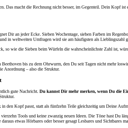
ben. Das macht die Rechnung nicht besser, im Gegenteil. Dein Kopf ist 
 begegnet Dir an jeder Ecke. Sieben Wochentage, sieben Farben im Rege
, und in weltweiten Umfragen wird sie am häufigsten als Lieblingszahl 
, so wie die Sieben beim Würfeln die wahrscheinlichste Zahl ist, würd
n Beethoven bis zu dem Ohrwurm, den Du seit Tagen nicht mehr loswir
ie Anordnung – also die Struktur.
t
ntlich gute Nachricht.
Du kannst Dir mehr merken, wenn Du die Einz
Struktur.
in den Kopf passt, statt als fünfzehn Teile gleichzeitig um Deine Auf
e vierzehn Tools und keine zwanzig neuen Ideen. Die Töne hast Du lä
 die daraus etwas Hörbares oder besser gesagt Lesbares und Sichtbares ma