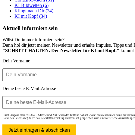
KI-Bildwelten
(6)
Klingt nach Dir
(24)
KI mit Kopf
(34)
Aktuell informiert sein
Willst Du immer informiert sein?
Dann hol dir jetzt meinen Newsletter und erhalte Impulse, Tipps und I
"SCHRITT HALTEN. Der Newsletter für KI mit Kopf."
kommt i
Dein Vorname
Deine beste E-Mail-Adresse
Durch Angabe meiner E-Mail-Adresse und Anklicken des Buttons "Abschicken" erkläre ich mich damit einverstand
Dauer des Lesens etc.) durch das Newsletter-Tracking elektronisch gespeichert wird um statistische Auswertungen
Jetzt eintragen & abschicken