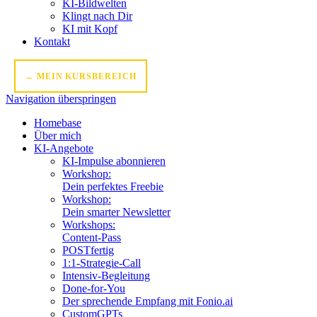
KI-Bildwelten
Klingt nach Dir
KI mit Kopf
Kontakt
→ MEIN KURSBEREICH
Navigation überspringen
Homebase
Über mich
KI-Angebote
KI-Impulse abonnieren
Workshop:
Dein perfektes Freebie
Workshop:
Dein smarter Newsletter
Workshops:
Content-Pass
POSTfertig
1:1-Strategie-Call
Intensiv-Begleitung
Done-for-You
Der sprechende Empfang mit Fonio.ai
CustomGPTs