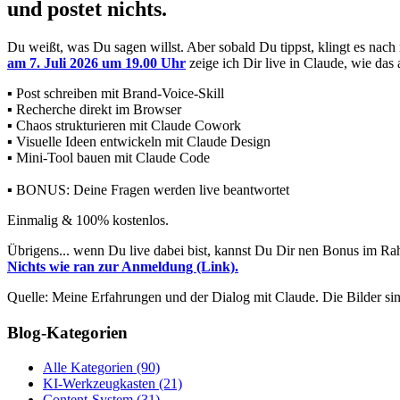
und postet nichts.
Du weißt, was Du sagen willst. Aber sobald Du tippst, klingt es nac
am 7. Juli 2026 um 19.00 Uhr
zeige ich Dir live in Claude, wie das
▪ Post schreiben mit Brand-Voice-Skill
▪ Recherche direkt im Browser
▪ Chaos strukturieren mit Claude Cowork
▪ Visuelle Ideen entwickeln mit Claude Design
▪ Mini-Tool bauen mit Claude Code
▪ BONUS: Deine Fragen werden live beantwortet
Einmalig & 100% kostenlos.
Übrigens... wenn Du live dabei bist, kannst Du Dir nen Bonus im R
Nichts wie ran zur Anmeldung (Link).
Quelle: Meine Erfahrungen und der Dialog mit Claude. Die Bilder sind
Blog-Kategorien
Alle Kategorien
(90)
KI-Werkzeugkasten
(21)
Content-System
(31)