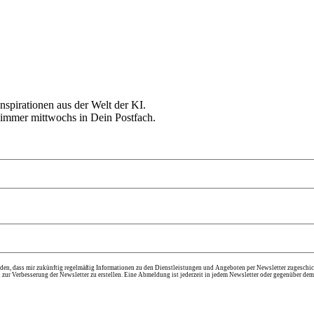
nspirationen aus der Welt der KI.
mmer mittwochs in Dein Postfach.
en, dass mir zukünftig regelmäßig Informationen zu den Dienstleistungen und Angeboten per Newsletter zugeschic
 zur Verbesserung der Newsletter zu erstellen. Eine Abmeldung ist jederzeit in jedem Newsletter oder gegenüber de